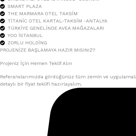
SMART PLAZA
THE MARMARA OTEL TAKSİM
TİTANİC OTEL KARTAL-TAKSİM -ANTALYA
TÜRKİYE GENELİNDE AVEA MAĞAZALARI
YOO İSTANBUL
ZORLU HOLDİNG
PROJENİZE BAŞLAMAYA HAZIR MISINIZ?
Projeniz İçin Hemen Teklif Alın
Referanslarımızda gördüğünüz tüm zemin ve uygulamalar gi
detaylı bir fiyat teklifi hazırlayalım.