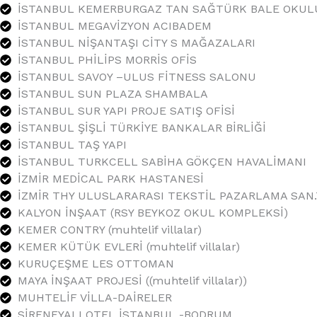
İSTANBUL KEMERBURGAZ TAN SAĞTÜRK BALE OKUL
İSTANBUL MEGAVİZYON ACIBADEM
İSTANBUL NİŞANTAŞI CİTY S MAĞAZALARI
İSTANBUL PHİLİPS MORRİS OFİS
İSTANBUL SAVOY –ULUS FİTNESS SALONU
İSTANBUL SUN PLAZA SHAMBALA
İSTANBUL SUR YAPI PROJE SATIŞ OFİSİ
İSTANBUL ŞİŞLİ TÜRKİYE BANKALAR BİRLİĞİ
İSTANBUL TAŞ YAPI
İSTANBUL TURKCELL SABİHA GÖKÇEN HAVALİMANI
İZMİR MEDİCAL PARK HASTANESİ
İZMİR THY ULUSLARARASI TEKSTİL PAZARLAMA SAN.T
KALYON İNŞAAT (RSY BEYKOZ OKUL KOMPLEKSİ)
KEMER CONTRY (muhtelif villalar)
KEMER KÜTÜK EVLERİ (muhtelif villalar)
KURUÇEŞME LES OTTOMAN
MAYA İNŞAAT PROJESİ ((muhtelif villalar))
MUHTELİF VİLLA-DAİRELER
SİRENEYALI OTEL İSTANBUL -BODRUM