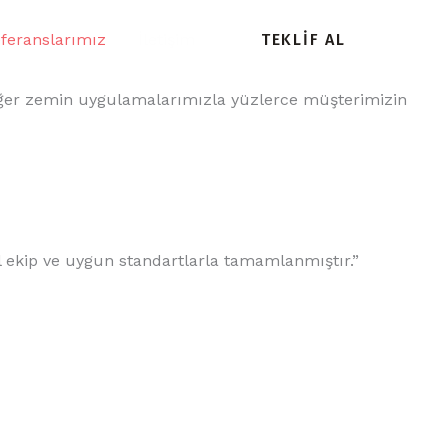
feranslarımız
İletişim
TEKLIF AL
e diğer zemin uygulamalarımızla yüzlerce müşterimizin
el ekip ve uygun standartlarla tamamlanmıştır.”