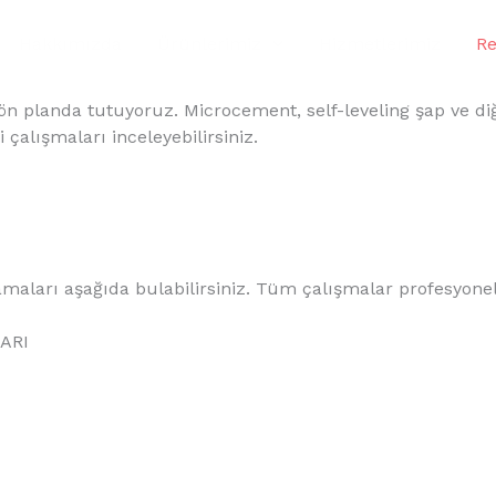
Hakkımızda
Ürünlerimiz
Hizmetlerimiz
Re
iği ön planda tutuyoruz. Microcement, self-leveling şap v
çalışmaları inceleyebilirsiniz.
ulamaları aşağıda bulabilirsiniz. Tüm çalışmalar profesyon
ARI