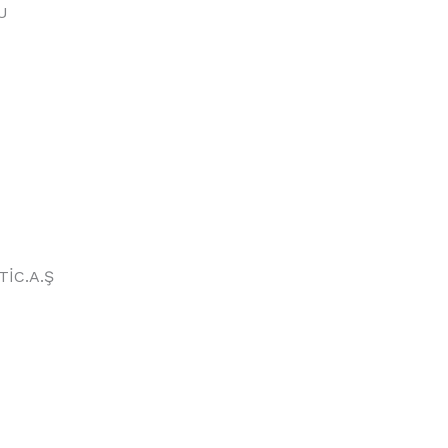
U
İC.A.Ş