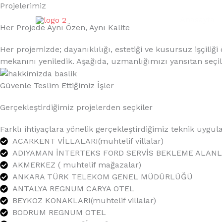
İçeriğe
Projelerimiz
atla
Anasayfa
Her Projede Aynı Özen, Aynı Kalite
Her projemizde; dayanıklılığı, estetiği ve kusursuz işçil
mekanını yeniledik. Aşağıda, uzmanlığımızı yansıtan seçili 
Güvenle Teslim Ettiğimiz İşler
Gerçekleştirdiğimiz projelerden seçkiler
Farklı ihtiyaçlara yönelik gerçekleştirdiğimiz teknik uyg
ACARKENT VİLLALARI(muhtelif villalar)
ADIYAMAN İNTERTEKS FORD SERVİS BEKLEME ALANL
AKMERKEZ ( muhtelif mağazalar)
ANKARA TÜRK TELEKOM GENEL MÜDÜRLÜĞÜ
ANTALYA REGNUM CARYA OTEL
BEYKOZ KONAKLARI(muhtelif villalar)
BODRUM REGNUM OTEL